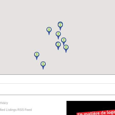
rivacy
fied Listings RSS Feed