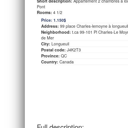
Short description:
Appartement 2 chambres à loue
Pont
Rooms:
4 1/2
Price:
1.150$
Address:
99 place Charles-lemoyne à longueui
Neighborhood:
t.ca 99-101 Pl Charles-Le Moy
de Mer
City:
Longueuil
Postal code:
J4K2T3
Province:
QC
Country:
Canada
Full description: