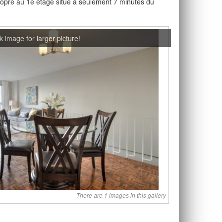
opre au 1e étage situé à seulement 7 minutes du
k image for larger picture!
There are 1 images in this gallery