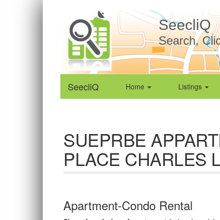
SeecliQ
Search, Cli
SeecliQ
Home
Listings
SUEPRBE APPARTE
PLACE CHARLES 
Apartment-Condo Rental