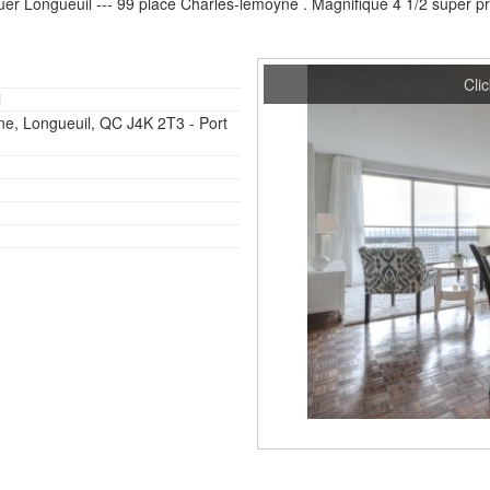
r Longueuil --- 99 place Charles-lemoyne . Magnifique 4 1/2 super pr
Clic
l
ne, Longueuil, QC J4K 2T3 - Port