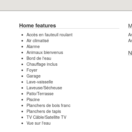
Home features
M
Accès en fauteuil roulant
An
Air climatisé
An
Alarme
N
Animaux bienvenus
Bord de l'eau
Chauffage inclus
Foyer
Garage
Lave-vaisselle
Laveuse/Sécheuse
Patio/Terrasse
Piscine
Planchers de bois franc
Planchers de tapis
TV Câble/Satellite TV
Vue sur l'eau