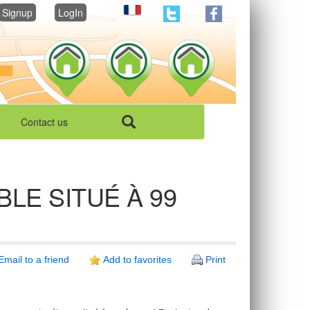
Signup
LogIn
Contact us
LE SITUÉ À 99
Email to a friend
Add to favorites
Print