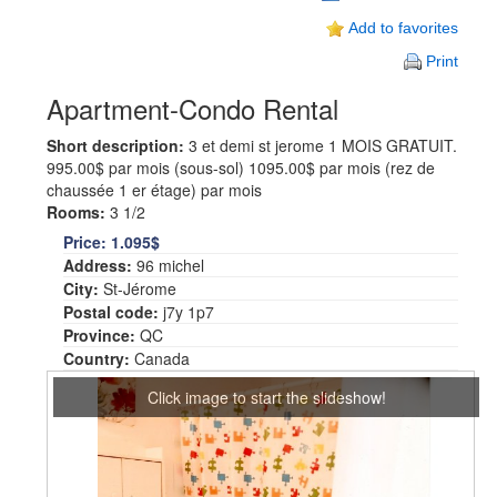
Add to favorites
Print
Apartment-Condo Rental
Short description:
3 et demi st jerome 1 MOIS GRATUIT.
995.00$ par mois (sous-sol) 1095.00$ par mois (rez de
chaussée 1 er étage) par mois
Rooms:
3 1/2
Price:
1.095$
Address:
96 michel
City:
St-Jérome
Postal code:
j7y 1p7
Province:
QC
Country:
Canada
Click image to start the slideshow!