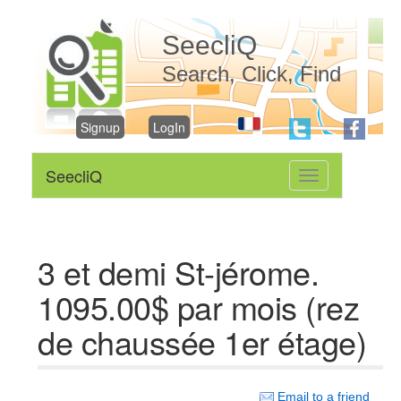
SeecliQ
Search, Click, Find
Signup
LogIn
SeecliQ
Toggle
navigation
3 et demi St-jérome.
1095.00$ par mois (rez
de chaussée 1er étage)
Email to a friend