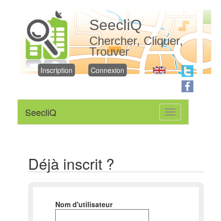
SeecliQ
Chercher, Cliquer,
Trouver
Inscription
Connexion
SeecliQ
Toggle
navigation
Déjà inscrit ?
Nom d'utilisateur