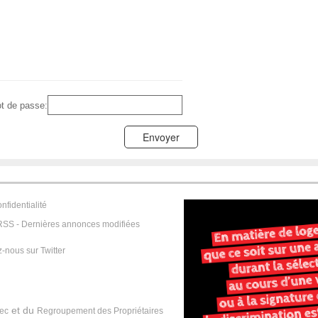
ot de passe:
nfidentialité
RSS - Dernières annonces modifiées
-nous sur Twitter
et du
bec
Regroupement des Propriétaires