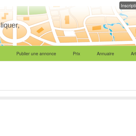
Inscript
liquer,
Publier une annonce
Prix
Annuaire
Ar