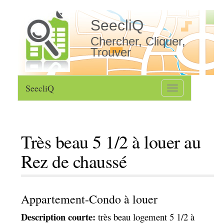
SeecliQ
Chercher, Cliquer,
Trouver
SeecliQ
Toggle
navigation
Très beau 5 1/2 à louer au
Rez de chaussé
Appartement-Condo à louer
Description courte:
très beau logement 5 1/2 à