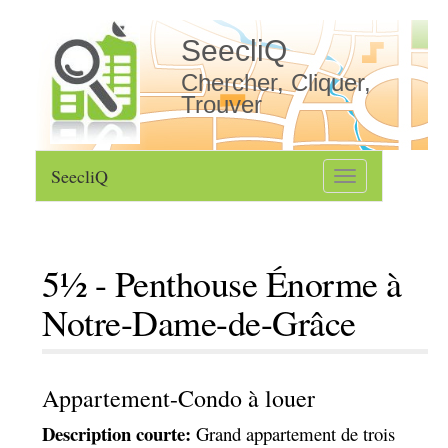
SeecliQ
Chercher, Cliquer,
Trouver
SeecliQ
Toggle
navigation
5½ - Penthouse Énorme à
Notre-Dame-de-Grâce
Appartement-Condo à louer
Description courte:
Grand appartement de trois