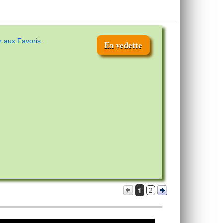
r aux Favoris
En vedette
1
2