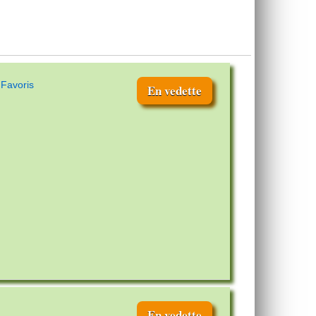
 Favoris
En vedette
En vedette