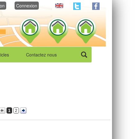
ion
Connexion
ticles
Contactez nous
1
2