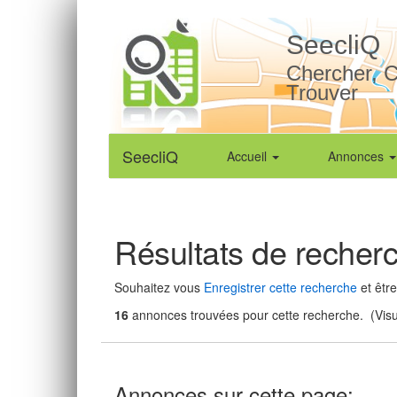
SeecliQ
Chercher, C
Trouver
SeecliQ
Accueil
Annonces
Résultats de recher
Souhaitez vous
Enregistrer cette recherche
et être
16
annonces trouvées pour cette recherche. (Visua
Annonces sur cette page: