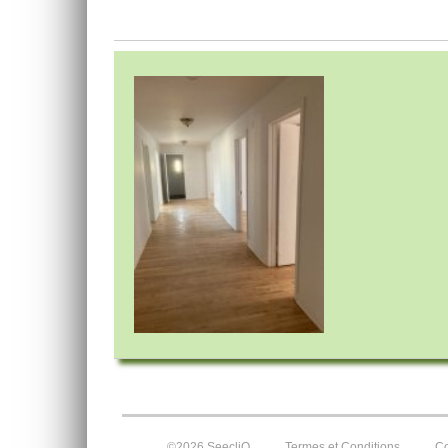
©2026 SeecliQ
Termes et Conditions
Co