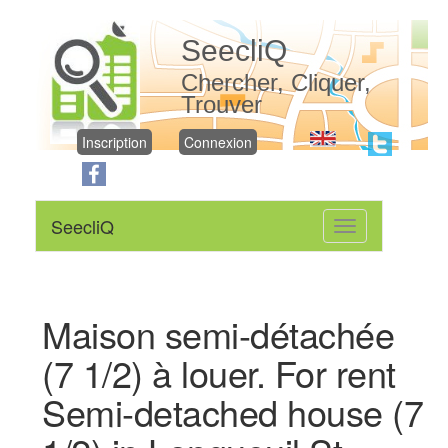
SeecliQ
Chercher, Cliquer,
Trouver
Inscription
Connexion
SeecliQ
Toggle
navigation
Maison semi-détachée
(7 1/2) à louer. For rent
Semi-detached house (7