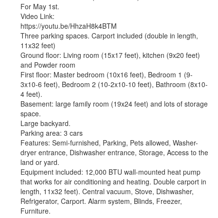
For May 1st.
Video Link:
https://youtu.be/HhzaH8k4BTM
Three parking spaces. Carport included (double in length,
11x32 feet)
Ground floor: Living room (15x17 feet), kitchen (9x20 feet)
and Powder room
First floor: Master bedroom (10x16 feet), Bedroom 1 (9-
3x10-6 feet), Bedroom 2 (10-2x10-10 feet), Bathroom (8x10-
4 feet).
Basement: large family room (19x24 feet) and lots of storage
space.
Large backyard.
Parking area: 3 cars
Features: Semi-furnished, Parking, Pets allowed, Washer-
dryer entrance, Dishwasher entrance, Storage, Access to the
land or yard.
Equipment included: 12,000 BTU wall-mounted heat pump
that works for air conditioning and heating. Double carport in
length, 11x32 feet). Central vacuum, Stove, Dishwasher,
Refrigerator, Carport. Alarm system, Blinds, Freezer,
Furniture.