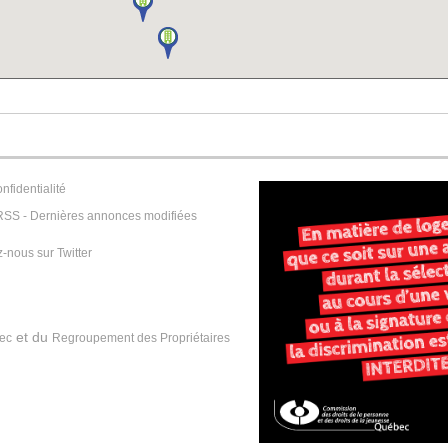
nfidentialité
RSS - Dernières annonces modifiées
-nous sur Twitter
et du
bec
Regroupement des Propriétaires