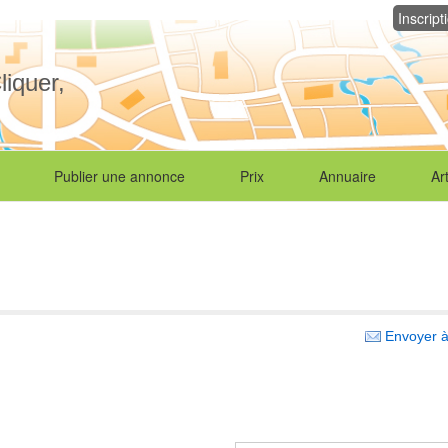
Inscript
liquer,
Publier une annonce
Prix
Annuaire
Ar
Envoyer à