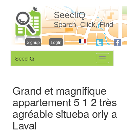
SeecliQ
Search, Click, Find
Signup
LogIn
SeecliQ
Toggle
navigation
Grand et magnifique
appartement 5 1 2 très
agréable situeba orly a
Laval