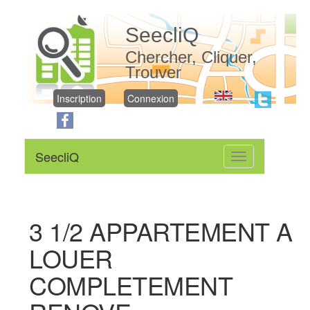
SeecliQ
Chercher, Cliquer,
Trouver
Inscription
Connexion
SeecliQ
Toggle
navigation
3 1/2 APPARTEMENT A
LOUER
COMPLETEMENT