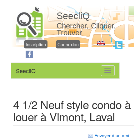
SeecliQ
Chercher, Cliquer,
Trouver
Inscription
Connexion
SeecliQ
Toggle
navigation
4 1/2 Neuf style condo à
louer à Vimont, Laval
Envoyer à un ami