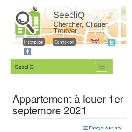
SeecliQ
Chercher, Cliquer,
Trouver
Inscription
Connexion
SeecliQ
Toggle
navigation
Appartement à louer 1er
septembre 2021
Envoyer à un ami