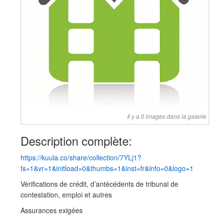
Il y a 0 images dans la galerie
Description complète:
https://kuula.co/share/collection/7YLj1?
fs=1&vr=1&initload=0&thumbs=1&inst=fr&info=0&logo=1
Vérifications de crédit, d’antécédents de tribunal de
contestation, emploi et autres
Assurances exigées