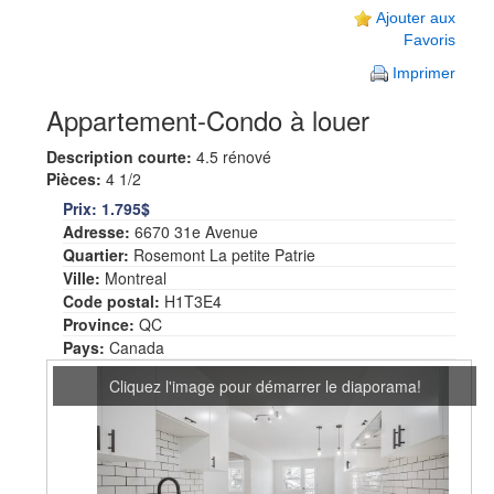
Ajouter aux
Favoris
Imprimer
Appartement-Condo à louer
Description courte:
4.5 rénové
Pièces:
4 1/2
Prix:
1.795$
Adresse:
6670 31e Avenue
Quartier:
Rosemont La petite Patrie
Ville:
Montreal
Code postal:
H1T3E4
Province:
QC
Pays:
Canada
Cliquez l'image pour démarrer le diaporama!