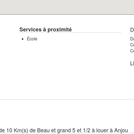
Services à proximité
D
École
Da
C
Co
L
e 10 Km(s) de Beau et grand 5 et 1/2 à louer à Anjou