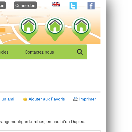
ion
Connexion
ticles
Contactez nous
 un ami
Ajouter aux Favoris
Imprimer
 rangement/garde-robes, en haut d'un Duplex.