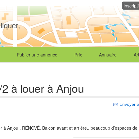
Inscript
liquer,
Publier une annonce
Prix
Annuaire
Ar
/2 à louer à Anjou
Envoyer à
er à Anjou , RÉNOVÉ, Balcon avant et arrière., beaucoup d’espaces de